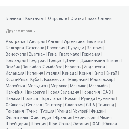
Главная
|
Контакты
|
О проекте
|
Статьи
|
База Латвии
Другие страны
Австралия
|
Австрия
|
Англия
|
Аргентина
|
Бельгия
|
Болгария
|
Ботсвана
|
Бразилия
|
Бурунди
|
Венгрия
|
Венесуэла
|
Вьетнам
|
Гана
|
Гватемала
|
Германия
|
Голландия
|
Гондурас
|
Греция
|
Дания
|
Доминикана
|
Египет
|
Замбия
|
Занзибар
|
Зимбабве
|
Израиль
|
Индонезия
|
Исландия
|
Испания
|
Италия
|
Канада
|
Кения
|
Кипр
|
Китай
|
Коста-Рика
|
Куба
|
Люксембург
|
Маврикий
|
Мадагаскар
|
Малайзия
|
Мальдивы
|
Марокко
|
Мексика
|
Мозамбик
|
Намибия
|
Никарагуа
|
Новая Зеландия
|
Норвегия
|
ОАЭ
|
Панама
|
Польша
|
Португалия
|
Россия
|
Руанда
|
Румыния
|
Сейшелы
|
Сенегал
|
Сингапур
|
Словакия
|
США
|
Таиланд
|
Танзания
|
Тунис
|
Турция
|
Уганда
|
Уругвай
|
Фиджи
|
Филиппины
|
Финляндия
|
Франция
|
Черногория
|
Чехия
|
Швейцария
|
Швеция
|
Шри-Ланка
|
Эстония
|
ЮАР
|
Южная