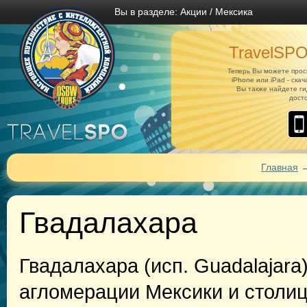
Вы в разделе:
Акции
/
Мексика
TravelSPO
Теперь Вы можете прос
iPhone или iPad - ска
Вы также найдете ги
дост
Главная
Гвадалахара
Гвадалахара (исп. Guadalajara
агломерации Мексики и столиц