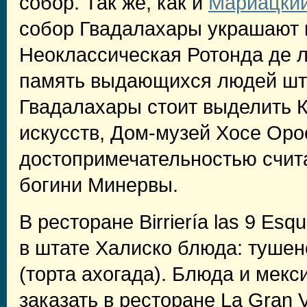
собор. Так же, как и
Мариацкий
собор Гвадалахары украшают к
Неоклассическая Ротонда де 
память выдающихся людей шта
Гвадалахары стоит выделить 
искусств, Дом-музей Хосе Оро
достопримечательностью счит
богини Минервы.
В ресторане Birriería las 9 Es
в штате Халиско блюда: тушен
(торта ахогада). Блюда и мекс
заказать в ресторане La Gran 