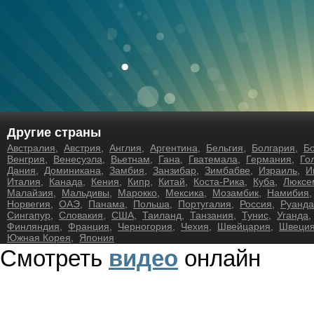
Другие страны
Австралия
,
Австрия
,
Англия
,
Аргентина
,
Бельгия
,
Болгария
,
Б
Венгрия
,
Венесуэла
,
Вьетнам
,
Гана
,
Гватемала
,
Германия
,
Го
Дания
,
Доминикана
,
Замбия
,
Занзибар
,
Зимбабве
,
Израиль
,
И
Италия
,
Канада
,
Кения
,
Кипр
,
Китай
,
Коста-Рика
,
Куба
,
Люксе
Малайзия
,
Мальдивы
,
Марокко
,
Мексика
,
Мозамбик
,
Намибия
Норвегия
,
ОАЭ
,
Панама
,
Польша
,
Португалия
,
Россия
,
Руанда
Сингапур
,
Словакия
,
США
,
Таиланд
,
Танзания
,
Тунис
,
Уганда
Финляндия
,
Франция
,
Черногория
,
Чехия
,
Швейцария
,
Швеци
Южная Корея
,
Япония
Смотреть
видео
онлайн